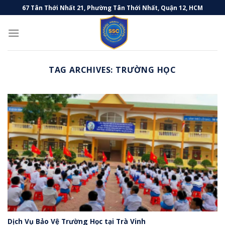
Skip
67 Tân Thới Nhất 21, Phường Tân Thới Nhất, Quận 12, HCM
to
content
TAG ARCHIVES:
TRƯỜNG HỌC
Dịch Vụ Bảo Vệ Trường Học tại Trà Vinh