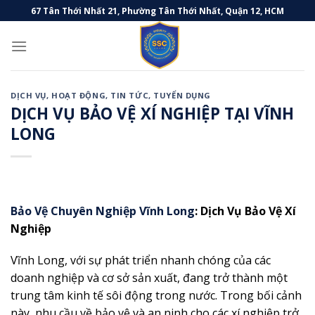
Skip
67 Tân Thới Nhất 21, Phường Tân Thới Nhất, Quận 12, HCM
to
content
DỊCH VỤ
,
HOẠT ĐỘNG
,
TIN TỨC
,
TUYỂN DỤNG
DỊCH VỤ BẢO VỆ XÍ NGHIỆP TẠI VĨNH
LONG
Bảo Vệ Chuyên Nghiệp Vĩnh Long
: Dịch Vụ Bảo Vệ Xí
Nghiệp
Vĩnh Long, với sự phát triển nhanh chóng của các
doanh nghiệp và cơ sở sản xuất, đang trở thành một
trung tâm kinh tế sôi động trong nước. Trong bối cảnh
này, nhu cầu về bảo vệ và an ninh cho các xí nghiệp trở