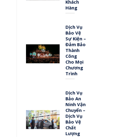
Khách
Hàng
Dịch Vụ
Bảo Vệ
Sự Kiện –
Đảm Bảo
Thành
Công
Cho Mọi
Chương
Trình
Dịch Vụ
Bảo An
Ninh Vận
Chuyển –
Dịch Vụ
Bảo Vệ
Chất
Lượng