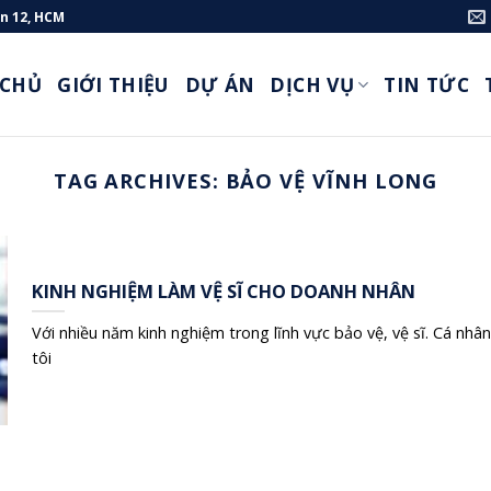
ận 12, HCM
 CHỦ
GIỚI THIỆU
DỰ ÁN
DỊCH VỤ
TIN TỨC
TAG ARCHIVES:
BẢO VỆ VĨNH LONG
KINH NGHIỆM LÀM VỆ SĨ CHO DOANH NHÂN
Với nhiều năm kinh nghiệm trong lĩnh vực bảo vệ, vệ sĩ. Cá nhân
tôi